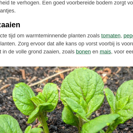
eid te verhogen. Een goed voorbereide bodem zorgt vo
antjes.
zaaien
ecte tijd om warmteminnende planten zoals
tomaten
,
pep
lanten. Zorg ervoor dat alle kans op vorst voorbij is voor
ect in de volle grond zaaien, zoals
bonen
en
mais
, voor ee