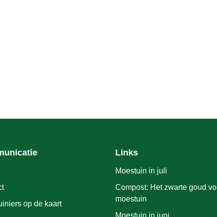
unicatie
Links
Moestuin in juli
ct
Compost: Het zwarte goud voo
moestuin
iniers op de kaart
Moestuin in juni