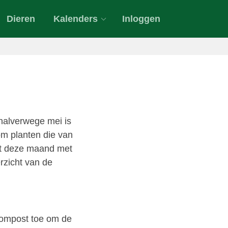
Dieren
Kalenders
Inloggen
 halverwege mei is
om planten die van
art deze maand met
erzicht van de
compost toe om de