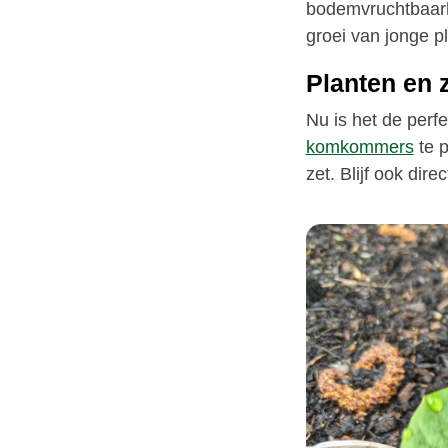
bodemvruchtbaarh
groei van jonge pl
Planten en 
Nu is het de perf
komkommers
te p
zet. Blijf ook dir