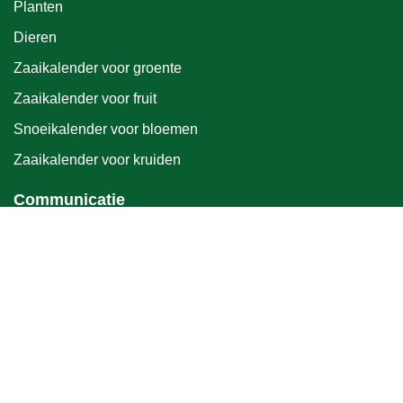
Planten
Dieren
Zaaikalender voor groente
Zaaikalender voor fruit
Snoeikalender voor bloemen
Zaaikalender voor kruiden
Communicatie
Blog
Contact
Moestuiniers op de kaart
Links
Moestuin in juli
Compost: Het zwarte goud voor je moestuin